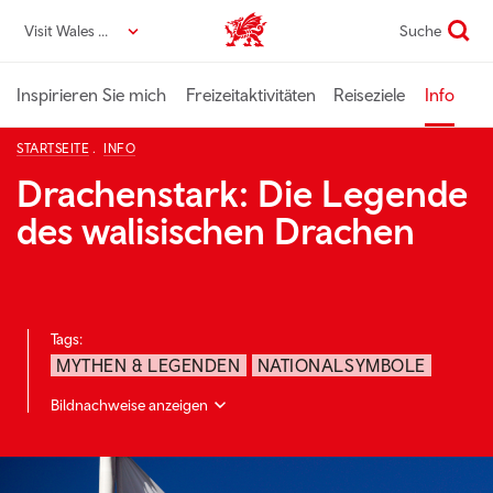
Direkt
Visit Wales DE
Suche
VisitWales home
zum
Seiteninhalt
Inspirieren Sie mich
Freizeitaktivitäten
Reiseziele
Info
STARTSEITE
INFO
Drachenstark: Die Legende
des walisischen Drachen
Tags:
MYTHEN & LEGENDEN
NATIONALSYMBOLE
Bildnachweise anzeigen