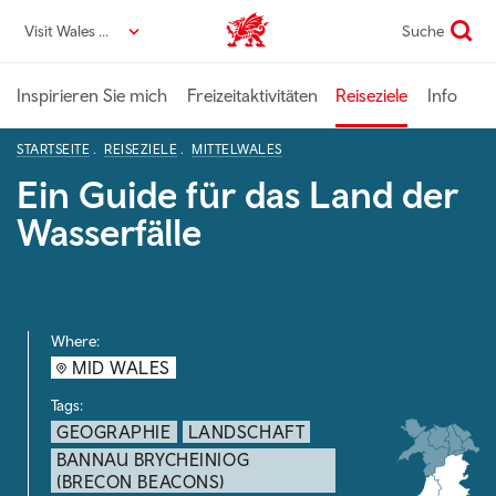
Direkt
Visit Wales DE
Suche
VisitWales home
zum
Seiteninhalt
Inspirieren Sie mich
Freizeitaktivitäten
Reiseziele
Info
STARTSEITE
REISEZIELE
MITTELWALES
Ein Guide für das Land der
Wasserfälle
Where:
MID WALES
Tags:
GEOGRAPHIE
LANDSCHAFT
BANNAU BRYCHEINIOG
(BRECON BEACONS)