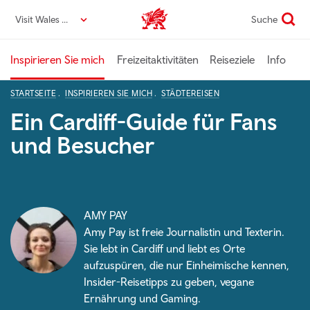
Direkt
Visit Wales DE
Suche
VisitWales home
zum
Seiteninhalt
Inspirieren Sie mich
Freizeitaktivitäten
Reiseziele
Info
STARTSEITE
INSPIRIEREN SIE MICH
STÄDTEREISEN
Ein Cardiff-Guide für Fans
und Besucher
AMY PAY
Amy Pay ist freie Journalistin und Texterin.
Sie lebt in Cardiff und liebt es Orte
aufzuspüren, die nur Einheimische kennen,
Insider-Reisetipps zu geben, vegane
Ernährung und Gaming.