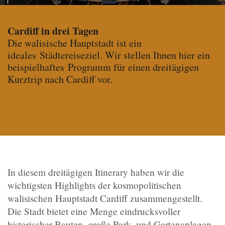
Cardiff in drei Tagen
Die walisische Hauptstadt ist ein
ideales Städtereiseziel. Wir stellen Ihnen hier ein
beispielhaftes Programm für einen dreitägigen
Kurztrip nach Cardiff vor.
In diesem dreitägigen Itinerary haben wir die
wichtigsten Highlights der kosmopolitischen
walisischen Hauptstadt Cardiff zusammengestellt.
Die Stadt bietet eine Menge eindrucksvoller
historischer Bauten, große Park- und Gartenanlagen