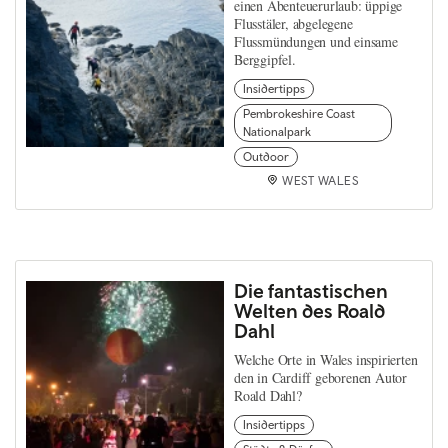
einen Abenteuerurlaub: üppige
Flusstäler, abgelegene
Flussmündungen und einsame
Berggipfel.
Insidertipps
Pembrokeshire Coast
Nationalpark
Outdoor
WEST WALES
Die fantastischen
Welten des Roald
Dahl
Welche Orte in Wales inspirierten
den in Cardiff geborenen Autor
Roald Dahl?
Insidertipps