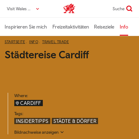
Direkt
Visit Wales DE
Suche
VisitWales home
zum
Seiteninhalt
Inspirieren Sie mich
Freizeitaktivitäten
Reiseziele
Info
STARTSEITE
INFO
TRAVEL TRADE
Städtereise Cardiff
Where:
CARDIFF
Tags:
INSIDERTIPPS
STÄDTE & DÖRFER
Bildnachweise anzeigen