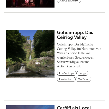
Städte & Dörfer
Geheimtipp: Das
Ceiriog Valley
Geheimtipp: Das idyllische
Ceiriog Valley im Nordosten von
Wales hält eine Fülle von
wunderbaren Spazierwegen,
Sehenswürdigkeiten und
Aktivitäten bereit.
Insidertipps
Berge
Landschaft
Outdoor
Cardiff als Local