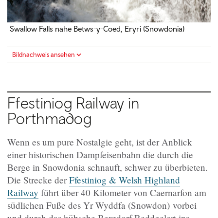
Swallow Falls nahe Betws-y-Coed, Eryri (Snowdonia)
Bildnachweis ansehen
Ffestiniog Railway in
Porthmadog
Wenn es um pure Nostalgie geht, ist der Anblick
einer historischen Dampfeisenbahn die durch die
Berge in Snowdonia schnauft, schwer zu überbieten.
Die Strecke der
Ffestiniog & Welsh Highland
Railway
führt über 40 Kilometer von Caernarfon am
südlichen Fuße des
Yr Wyddfa (Snowdon)
vorbei
und durch das hübsche Bergdorf Beddgelert ins