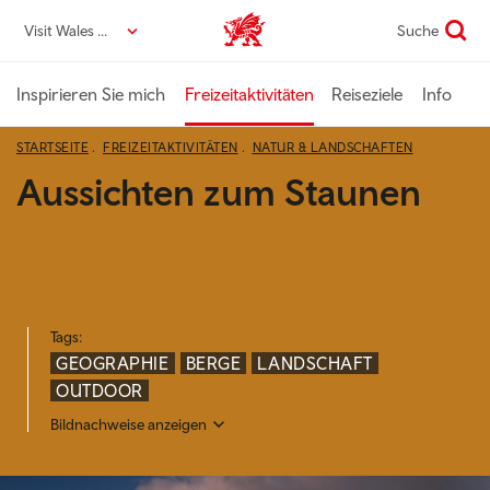
Direkt
Visit Wales DE
Suche
VisitWales home
zum
Seiteninhalt
Inspirieren Sie mich
Freizeitaktivitäten
Reiseziele
Info
STARTSEITE
FREIZEITAKTIVITÄTEN
NATUR & LANDSCHAFTEN
Aussichten zum Staunen
Tags:
GEOGRAPHIE
BERGE
LANDSCHAFT
OUTDOOR
Bildnachweise anzeigen