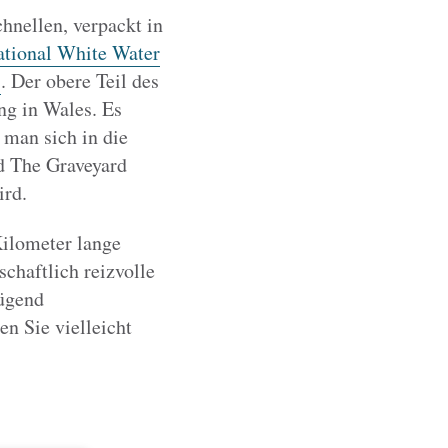
hnellen, verpackt in
tional White Water
s
. Der obere Teil des
ng in Wales. Es
 man sich in die
d The Graveyard
ird.
Kilometer lange
schaftlich reizvolle
ügend
n Sie vielleicht