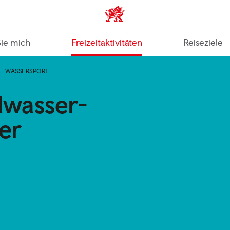
VisitWales home
Sie mich
Freizeitaktivitäten
Reiseziele
WASSERSPORT
dwasser-
er