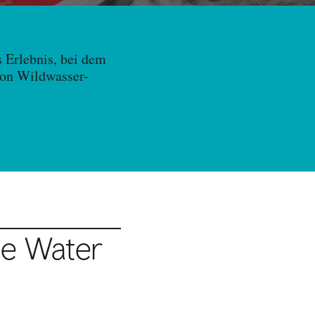
s Erlebnis, bei dem
von Wildwasser-
te Water