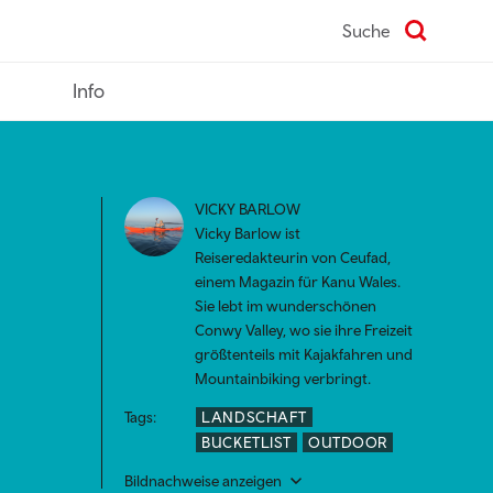
Suche
Info
VICKY BARLOW
Vicky Barlow ist
Reiseredakteurin von Ceufad,
einem Magazin für Kanu Wales.
Sie lebt im wunderschönen
Conwy Valley, wo sie ihre Freizeit
größtenteils mit Kajakfahren und
Mountainbiking verbringt.
Tags:
LANDSCHAFT
BUCKETLIST
OUTDOOR
Bildnachweise anzeigen