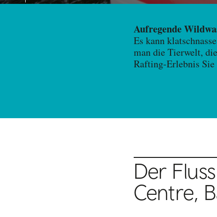
Aufregende Wildwa
Es kann klatschnasse,
man die Tierwelt, di
Rafting-Erlebnis Sie
Der Flus
Centre, B