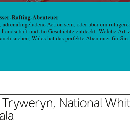
sser-Rafting-Abenteuer
 adrenalingeladene Action sein, oder aber ein ruhigere
e Landschaft und die Geschichte entdeckt. Welche Art 
 auch suchen, Wales hat das perfekte Abenteuer für Sie.
s Tryweryn, National Whi
ala