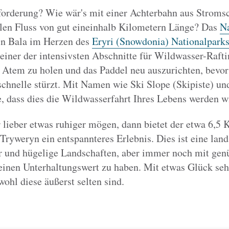
forderung? Wie wär's mit einer Achterbahn aus Stromsc
llen Fluss von gut eineinhalb Kilometern Länge? Das
Na
 in Bala im Herzen des
Eryri (Snowdonia)
Nationalpark
 einer der intensivsten Abschnitte für Wildwasser-Rafti
 Atem zu holen und das Paddel neu auszurichten, bevor
chnelle stürzt. Mit Namen wie Ski Slope (Skipiste) un
e, dass dies die Wildwasserfahrt Ihres Lebens werden w
lieber etwas ruhiger mögen, dann bietet der etwa 6,5 
Tryweryn ein entspannteres Erlebnis. Dies ist eine land
r und hügelige Landschaften, aber immer noch mit gen
inen Unterhaltungswert zu haben. Mit etwas Glück sehe
wohl diese äußerst selten sind.