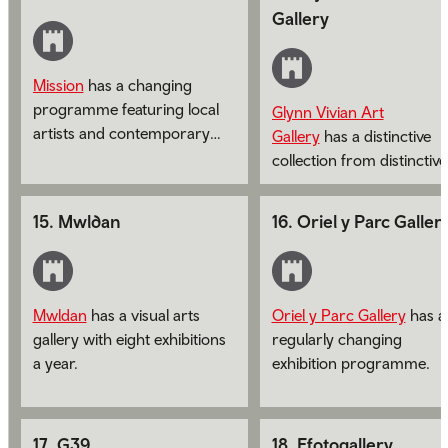
Gallery
Mission
has a changing
programme featuring local
Glynn Vivian Art
artists and contemporary
Gallery
has a distinctive
makers.
collection from distinctive
collection formed over th
last century plus new wo
15
.
Mwldan
16
.
Oriel y Parc Galler
from today's artists.
Mwldan
has a visual arts
Oriel y Parc Gallery
has a
gallery with eight exhibitions
regularly changing
a year.
exhibition programme.
17
.
G39
18
.
Ffotogallery