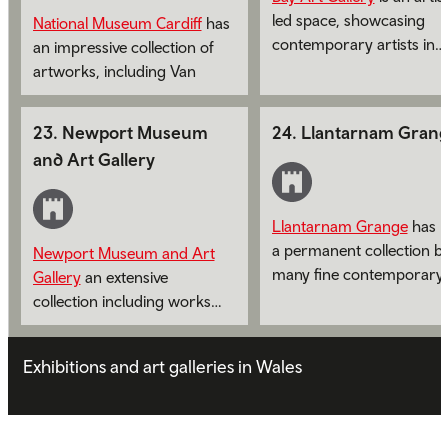
led space, showcasing
National Museum Cardiff
has
contemporary artists in
an impressive collection of
Cardiff Bay.
artworks, including Van
Gogh and leading Welsh
artists.
23
.
Newport Museum
24
.
Llantarnam Gran
and Art Gallery
Llantarnam Grange
has
a permanent collection b
Newport Museum and Art
many fine contemporary
Gallery
an extensive
artists.
collection including works
by Lowry.
Exhibitions and art galleries in Wales