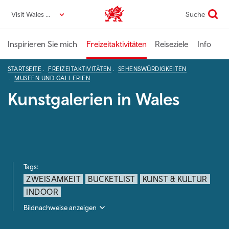
Direkt
Visit Wales DE
Suche
VisitWales home
zum
Seiteninhalt
Inspirieren Sie mich
Freizeitaktivitäten
Reiseziele
Info
STARTSEITE
FREIZEITAKTIVITÄTEN
SEHENSWÜRDIGKEITEN
MUSEEN UND GALLERIEN
Kunstgalerien in Wales
Tags:
ZWEISAMKEIT
BUCKETLIST
KUNST & KULTUR
INDOOR
Bildnachweise anzeigen