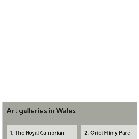
Art galleries in Wales
1
.
The Royal Cambrian
2
.
Oriel Ffin y Parc