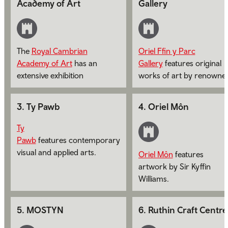
Academy of Art
Gallery
The
Royal Cambrian
Oriel Ffin y Parc
Academy of Art
has an
Gallery
features original
extensive exhibition
works of art by renowne
programme and a wide
Welsh artists.
range of arts activities open
3
.
Ty Pawb
4
.
Oriel Môn
to all.
Ty
Pawb
features contemporary
visual and applied arts.
Oriel Môn
features
artwork by Sir Kyffin
Williams.
5
.
MOSTYN
6
.
Ruthin Craft Centre