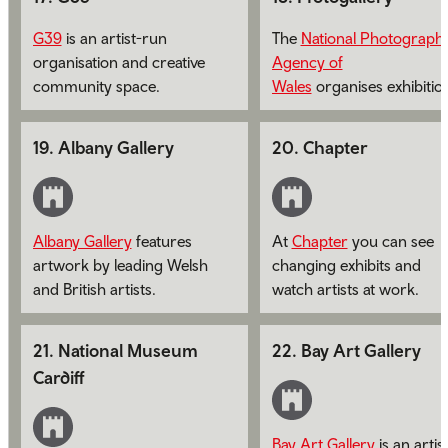
G39
is an artist-run
The
National Photographi
organisation and creative
Agency of
community space.
Wales
organises exhibitio
by photographers from
across the country.
19
.
Albany Gallery
20
.
Chapter
Albany Gallery
features
At
Chapter
you can see
artwork by leading Welsh
changing exhibits and
and British artists.
watch artists at work.
21
.
National Museum
22
.
Bay Art Gallery
Cardiff
Bay Art Gallery
is an artis