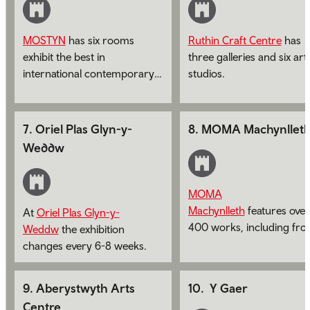
MOSTYN
has six rooms
Ruthin Craft Centre
has
exhibit the best in
three galleries and six arti
international contemporary
studios.
art and craft.
7
.
Oriel Plas Glyn-y-
8
.
MOMA Machynllet
Weddw
MOMA
Machynlleth
features over
At
Oriel Plas Glyn-y-
400 works, including fr
Weddw
the exhibition
Wales' top artists.
changes every 6-8 weeks.
9
.
Aberystwyth Arts
10
.
Y Gaer
Centre