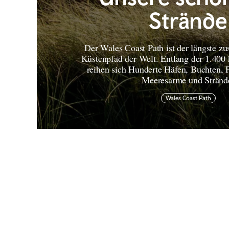
Strände
Der Wales Coast Path ist der längste
Küstenpfad der Welt. Entlang der 1.400
reihen sich Hunderte Häfen, Buchten,
Meeresarme und Stränd
Wales Coast Path