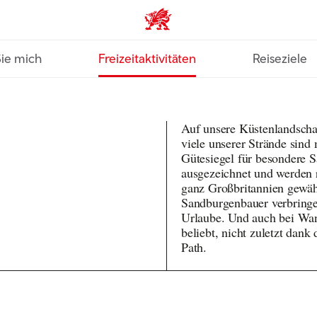
VisitWales home
Sie mich
Freizeitaktivitäten
Reiseziele
Auf unsere Küstenlandschaf
viele unserer Strände sind
Gütesiegel für besondere S
ausgezeichnet und werden 
ganz Großbritannien gewäh
Sandburgenbauer verbring
Urlaube. Und auch bei Wan
beliebt, nicht zuletzt dan
Path.