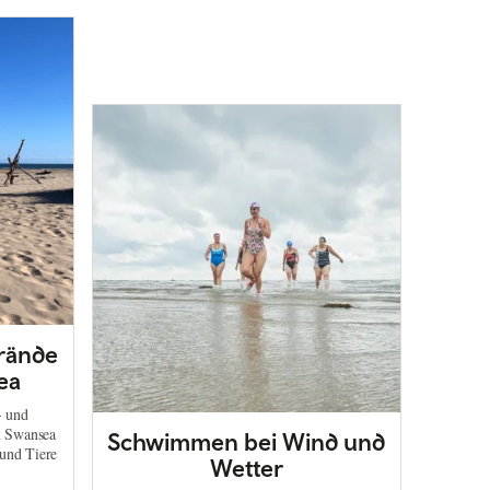
rände
ea
- und
m Swansea
Schwimmen bei Wind und
 und Tiere
Wetter