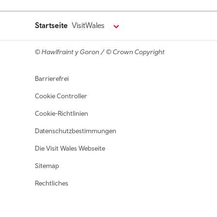
Startseite
VisitWales
© Hawlfraint y Goron / © Crown Copyright
Footer navigation
Barrierefrei
Cookie Controller
Cookie-Richtlinien
Datenschutzbestimmungen
Die Visit Wales Webseite
Sitemap
Rechtliches