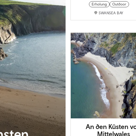
Erholung
Outdoor
SWANSEA BAY
An den Küsten v
nsten
Mittelwales