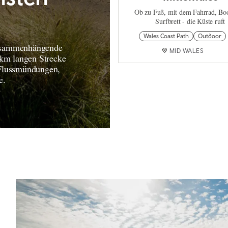
Ob zu Fuß, mit dem Fahrrad, Boo
Surfbrett - die Küste ruft
Wales Coast Path
Outdoor
 zusammenhängende
MID WALES
 km langen Strecke
 Flussmündungen,
e.