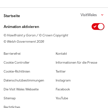
VisitWales
Startseite
Animation aktivieren
© Hawlfraint y Goron / © Crown Copyright
© Welsh Government 2026
Footer navigation
Barrierefrei
Kontakt
Cookie Controller
Informationen für die Presse
Cookie-Richtlinien
Twitter
Datenschutzbestimmungen
Instagram
Die Visit Wales Webseite
Facebook
Sitemap
YouTube
Rechtliches