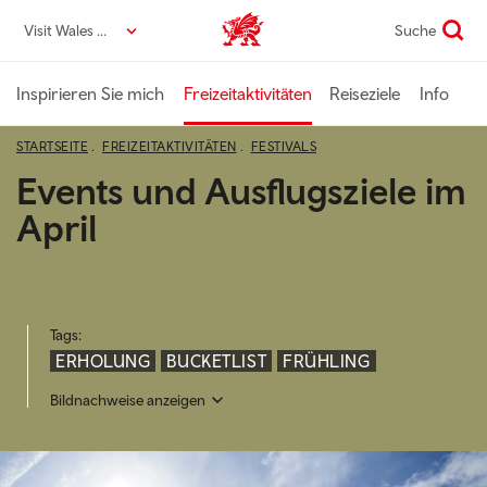
Direkt
Visit Wales DE
Suche
VisitWales home
zum
Seiteninhalt
Inspirieren Sie mich
Freizeitaktivitäten
Reiseziele
Info
STARTSEITE
FREIZEITAKTIVITÄTEN
FESTIVALS
Events und Ausflugsziele im
April
Tags:
ERHOLUNG
BUCKETLIST
FRÜHLING
Bildnachweise anzeigen