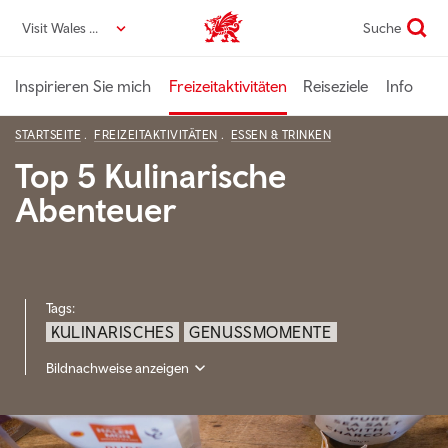
Direkt
Visit Wales DE
Suche
VisitWales home
zum
Seiteninhalt
Inspirieren Sie mich
Freizeitaktivitäten
Reiseziele
Info
STARTSEITE
FREIZEITAKTIVITÄTEN
ESSEN & TRINKEN
Top 5 Kulinarische
Abenteuer
Tags:
KULINARISCHES
GENUSSMOMENTE
Bildnachweise anzeigen