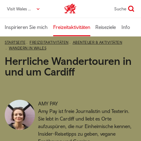
Direkt
Visit Wales DE
Suche
VisitWales home
zum
Seiteninhalt
Inspirieren Sie mich
Freizeitaktivitäten
Reiseziele
Info
STARTSEITE
FREIZEITAKTIVITÄTEN
ABENTEUER & AKTIVITÄTEN
WANDERN IN WALES
Herrliche Wandertouren in
und um Cardiff
AMY PAY
Amy Pay ist freie Journalistin und Texterin.
Sie lebt in Cardiff und liebt es Orte
aufzuspüren, die nur Einheimische kennen,
Insider-Reisetipps zu geben, vegane