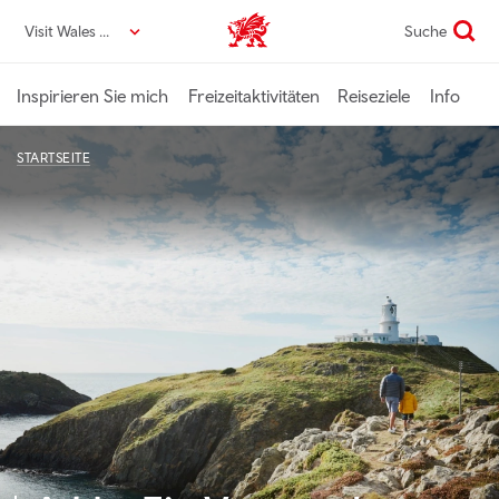
Direkt
Visit Wales DE
Suche
VisitWales home
zum
Seiteninhalt
Inspirieren Sie mich
Freizeitaktivitäten
Reiseziele
Info
STARTSEITE