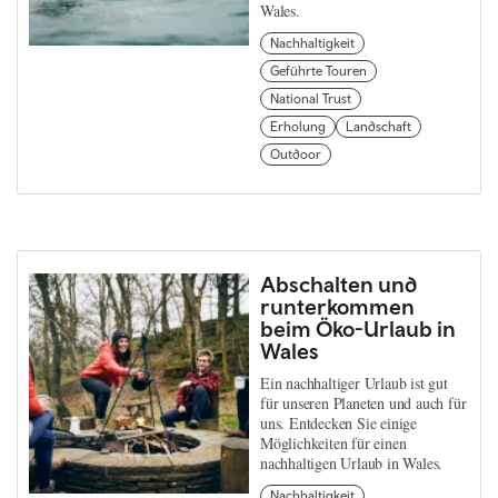
Wales.
Nachhaltigkeit
Geführte Touren
National Trust
Erholung
Landschaft
Outdoor
Abschalten und
runterkommen
beim Öko-Urlaub in
Wales
Ein nachhaltiger Urlaub ist gut
für unseren Planeten und auch für
uns. Entdecken Sie einige
Möglichkeiten für einen
nachhaltigen Urlaub in Wales.
Nachhaltigkeit