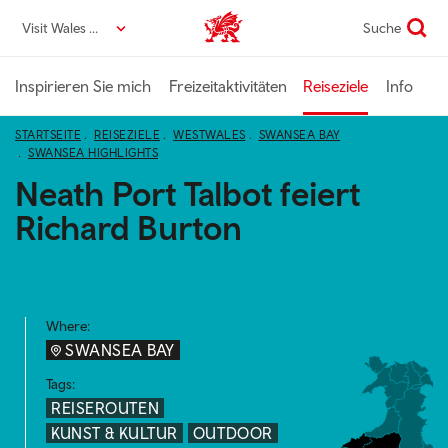
Direkt
Visit Wales DE
Suche
VisitWales home
zum
Seiteninhalt
Inspirieren Sie mich
Freizeitaktivitäten
Reiseziele
Info
STARTSEITE
REISEZIELE
WESTWALES
SWANSEA BAY
SWANSEA HIGHLIGHTS
Neath Port Talbot feiert
Richard Burton
Where:
SWANSEA BAY
Tags:
REISEROUTEN
KUNST & KULTUR
OUTDOOR