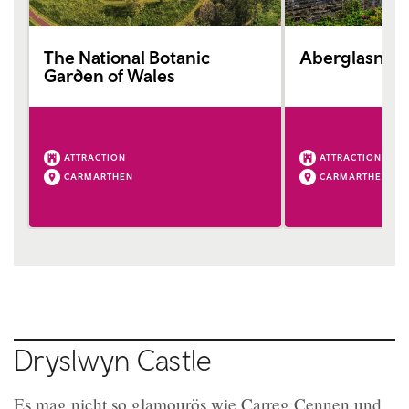
The National Botanic
Aberglasney
Garden of Wales
ATTRACTION
ATTRACTION
CARMARTHEN
CARMARTHEN
Dryslwyn Castle
Es mag nicht so glamourös wie Carreg Cennen und