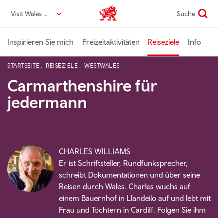
Direkt
Visit Wales DE
Suche
VisitWales home
zum
Seiteninhalt
Inspirieren Sie mich
Freizeitaktivitäten
Reiseziele
Info
STARTSEITE
REISEZIELE
WESTWALES
Carmarthenshire für
jedermann
CHARLES WILLIAMS
Er ist Schriftsteller, Rundfunksprecher,
schreibt Dokumentationen und über seine
Reisen durch Wales. Charles wuchs auf
einem Bauernhof in Llandeilo auf und lebt mit
Frau und Töchtern in Cardiff. Folgen Sie ihm