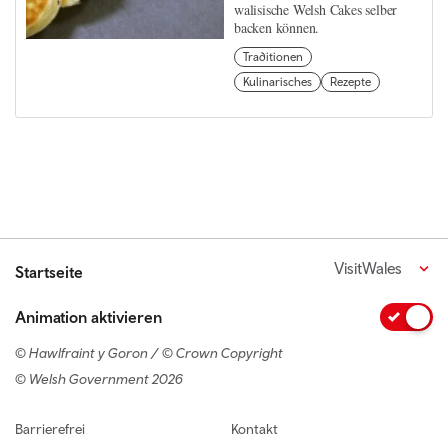
walisische Welsh Cakes selber
backen können.
Traditionen
Kulinarisches
Rezepte
VisitWales
Startseite
Animation aktivieren
© Hawlfraint y Goron / © Crown Copyright
© Welsh Government 2026
Footer navigation
Barrierefrei
Kontakt