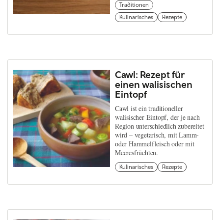
Traditionen
Kulinarisches
Rezepte
Cawl: Rezept für
einen walisischen
Eintopf
Cawl ist ein traditioneller
walisischer Eintopf, der je nach
Region unterschiedlich zubereitet
wird – vegetarisch, mit Lamm-
oder Hammelfleisch oder mit
Meeresfrüchten.
Kulinarisches
Rezepte