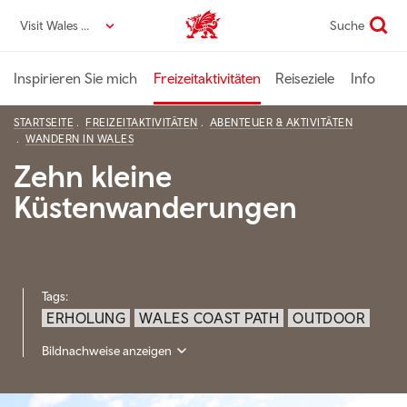
Direkt
Visit Wales DE
Suche
VisitWales home
zum
Seiteninhalt
Inspirieren Sie mich
Freizeitaktivitäten
Reiseziele
Info
STARTSEITE
FREIZEITAKTIVITÄTEN
ABENTEUER & AKTIVITÄTEN
WANDERN IN WALES
Zehn kleine
Küstenwanderungen
Tags:
ERHOLUNG
WALES COAST PATH
OUTDOOR
Bildnachweise anzeigen