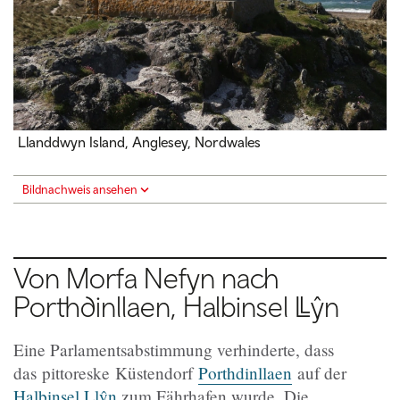
Llanddwyn Island, Anglesey, Nordwales
Bildnachweis ansehen
Von Morfa Nefyn nach
Porthdinllaen, Halbinsel Ll
ŷn
Eine Parlamentsabstimmung verhinderte, dass
das pittoreske Küstendorf
Porthdinllaen
auf der
Halbinsel Llŷn
zum Fährhafen wurde. Die