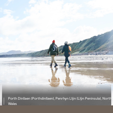
Porth Dinllaen (Porthdinllaen), Penrhyn Llŷn (Llŷn Peninsula), North
Wales