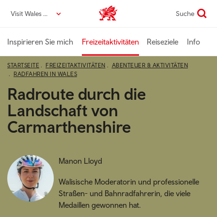
Direkt
Visit Wales DE
Suche
VisitWales home
zum
Seiteninhalt
Inspirieren Sie mich
Freizeitaktivitäten
Reiseziele
Info
STARTSEITE
FREIZEITAKTIVITÄTEN
ABENTEUER & AKTIVITÄTEN
RADFAHREN IN WALES
Radroute durch die
Landschaft von
Carmarthenshire
Manon Lloyd
Walisische Moderatorin und professionelle
Straßen- und Bahnradfahrerin, die viele
Medaillen gewonnen hat.