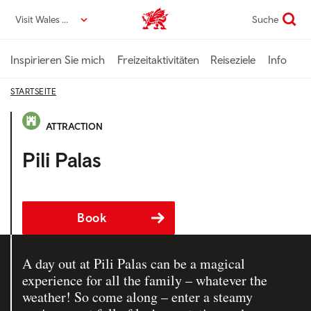
Direkt
Visit Wales DE
Suche
VisitWales home
zum
Seiteninhalt
Inspirieren Sie mich
Freizeitaktivitäten
Reiseziele
Info
STARTSEITE
ATTRACTION
Pili Palas
Book
A day out at Pili Palas can be a magical
experience for all the family – whatever the
weather! So come along – enter a steamy