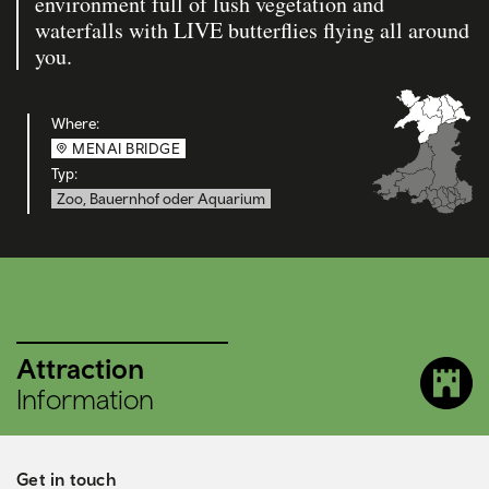
environment full of lush vegetation and
waterfalls with LIVE butterflies flying all around
you.
Where:
MENAI BRIDGE
Typ:
Zoo, Bauernhof oder Aquarium
Attraction
Information
Get in touch