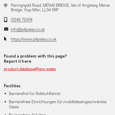
LOCATION:
Penmynydd Road, MENAI BRIDGE, Isle of Anglesey, Menai
Bridge, Ynys Môn, LL54 5RP
Telephone:
01248 712474
Email:
info@pilipalas.co.uk
Website:
https://www.pilipalas.co.uk
Found a problem with this page?
Report it here
product.database@gov.wales
Facilities
Barrierefrei für Rollstuhlfahrer
Barrierefreie Einrichtungen für mobilitätseingeschränkte
Gäste