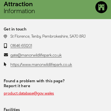
Attraction
Information
Get in touch
LOCATION:
St Florence, Tenby, Pembrokeshire, SA70 8RJ
Telephone:
01646 651201
Email:
gate@manorwildlifepark.co.uk
Website:
https://www.manorwildlifepark.co.uk
Found a problem with this page?
Report it here
product.database@gov.wales
Facilities