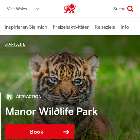
Direkt
Visit Wales DE
Suche
VisitWales home
zum
Seiteninhalt
Inspirieren Sie mich
Freizeitaktivitäten
Reiseziele
Info
STARTSEITE
ATTRACTION
Manor Wildlife Park
Book