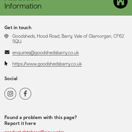
Information
Get in touch
LOCATION:
Goodsheds, Hood Road, Barry, Vale of Glamorgan, CF62
5QU
Email:
enquiries@goodshedsbarry.co.uk
Website:
https://www.goodshedsbarry.co.uk
Social
Social media navigation
Instagram
Facebook
Found a problem with this page?
Report it here