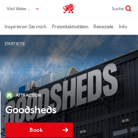
Direkt
Visit Wales DE
Suche
VisitWales home
zum
Seiteninhalt
Inspirieren Sie mich
Freizeitaktivitäten
Reiseziele
Info
STARTSEITE
ATTRACTION
Goodsheds
Book