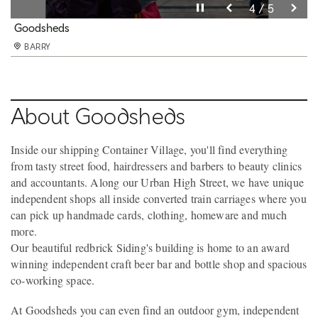
Pause video
Pause video
Pause video
Pause video
Pause video
3 / 5
4 / 5
5 / 5
2 / 5
1 / 5
Goodsheds
Goodsheds
Goodsheds
Goodsheds
Goodsheds
BARRY
BARRY
BARRY
BARRY
BARRY
About Goodsheds
Inside our shipping Container Village, you'll find everything
from tasty street food, hairdressers and barbers to beauty clinics
and accountants. Along our Urban High Street, we have unique
independent shops all inside converted train carriages where you
can pick up handmade cards, clothing, homeware and much
more.
Our beautiful redbrick Siding's building is home to an award
winning independent craft beer bar and bottle shop and spacious
co-working space.
At Goodsheds you can even find an outdoor gym, independent