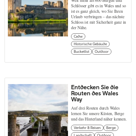
Weit mehr als 600 Burgen und
Schlösser gibt es in Wales und so
ist es ganz gleich, wo Sie Ihren
Urlaub verbringen – das nächste
Schloss ist mit Sicherheit ganz in
der Nähe.
Cadw
Historische Gebäude
Bucketlist
Outdoor
Entdecken Sie die
Routen des Wales
Way
Auf drei Routen durch Wales
lernen Sie unsere Küsten, Berge
und das Hinterland näher kennen.
Verkehr & Reisen
Berge
Landschaft
Outdoor