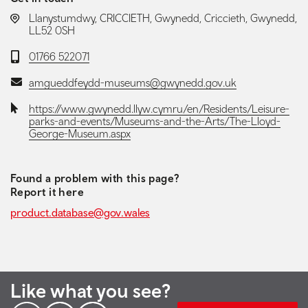
LOCATION:
Llanystumdwy, CRICCIETH, Gwynedd, Criccieth, Gwynedd,
LL52 0SH
Telephone:
01766 522071
Email:
amgueddfeydd-museums@gwynedd.gov.uk
Website:
https://www.gwynedd.llyw.cymru/en/Residents/Leisure-
parks-and-events/Museums-and-the-Arts/The-Lloyd-
George-Museum.aspx
Found a problem with this page?
Report it here
product.database@gov.wales
Like what you see?