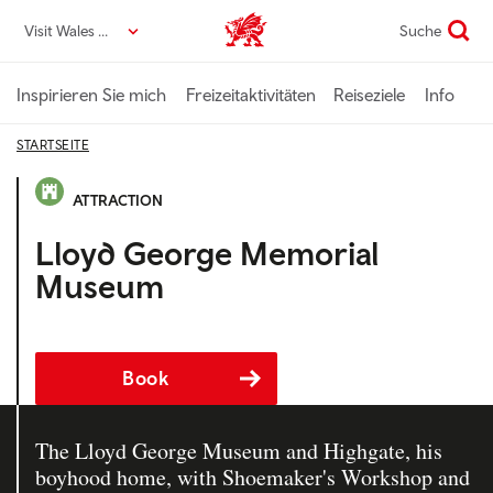
Direkt
Visit Wales DE
Suche
VisitWales home
zum
Seiteninhalt
Inspirieren Sie mich
Freizeitaktivitäten
Reiseziele
Info
STARTSEITE
ATTRACTION
Lloyd George Memorial
Museum
Book
The Lloyd George Museum and Highgate, his
boyhood home, with Shoemaker's Workshop and