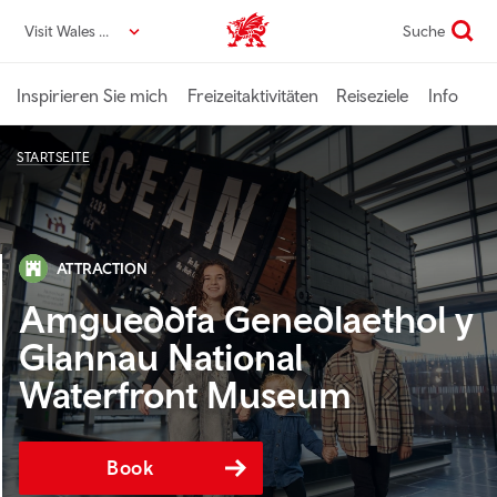
Direkt
Visit Wales DE
Suche
VisitWales home
zum
Seiteninhalt
Inspirieren Sie mich
Freizeitaktivitäten
Reiseziele
Info
STARTSEITE
ATTRACTION
Amgueddfa Genedlaethol y
Glannau National
Waterfront Museum
Book