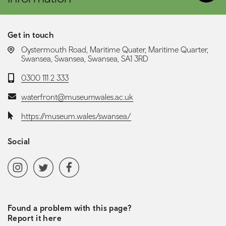
Get in touch
LOCATION:
Oystermouth Road, Maritime Quater, Maritime Quarter,
Swansea, Swansea, Swansea, SA1 3RD
Telephone:
0300 111 2 333
Email:
waterfront@museumwales.ac.uk
Website:
https://museum.wales/swansea/
Social
Social media navigation
Instagram
Twitter
Facebook
Found a problem with this page?
Report it here