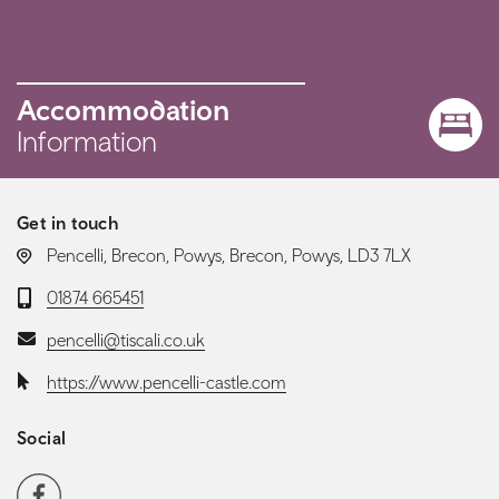
Accommodation
Information
Get in touch
LOCATION:
Pencelli, Brecon, Powys, Brecon, Powys, LD3 7LX
Telephone:
01874 665451
Email:
pencelli@tiscali.co.uk
Website:
https://www.pencelli-castle.com
Social
Social media navigation
Facebook