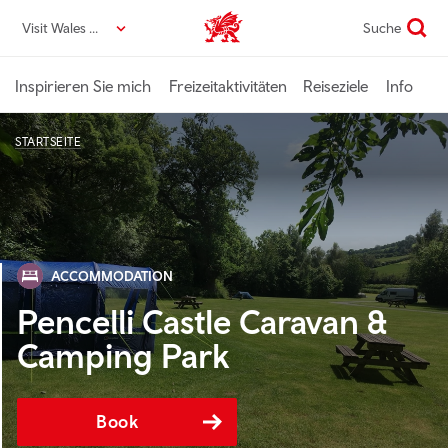
Direkt
Visit Wales DE
Suche
VisitWales home
zum
Seiteninhalt
Inspirieren Sie mich
Freizeitaktivitäten
Reiseziele
Info
STARTSEITE
ACCOMMODATION
Pencelli Castle Caravan &
Camping Park
Book