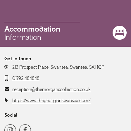
Accommodation
Information
Get in touch
LOCATION:
213 Prospect Place, Swansea, Swansea, SA1 1QP
Telephone:
01792 484848
Email:
reception@themorganscollection.co.uk
Website:
https://www.thegeorgianswansea.com/
Social
Social media navigation
Instagram
Facebook