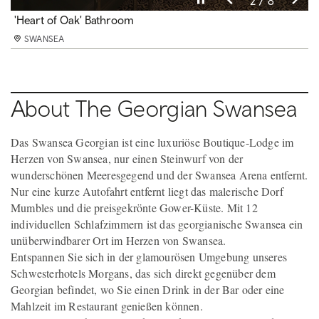
3 / 8
4 / 8
5 / 8
6 / 8
8 / 8
2 / 8
7 / 8
1 / 8
'Elephant' Deluxe Room
'Heart of Oak' Bathroom
'Heart of Oak' Deluxe Room
Georgian Styled
Boutique Accommodation in the heart of the City
The Georgian Bar
'Glory' Bathroom
The Georgian Restrooms
SWANSEA
SWANSEA
SWANSEA
SWANSEA
SWANSEA
SWANSEA
SWANSEA
SWANSEA
About The Georgian Swansea
Das Swansea Georgian ist eine luxuriöse Boutique-Lodge im
Herzen von Swansea, nur einen Steinwurf von der
wunderschönen Meeresgegend und der Swansea Arena entfernt.
Nur eine kurze Autofahrt entfernt liegt das malerische Dorf
Mumbles und die preisgekrönte Gower-Küste. Mit 12
individuellen Schlafzimmern ist das georgianische Swansea ein
unüberwindbarer Ort im Herzen von Swansea.
Entspannen Sie sich in der glamourösen Umgebung unseres
Schwesterhotels Morgans, das sich direkt gegenüber dem
Georgian befindet, wo Sie einen Drink in der Bar oder eine
Mahlzeit im Restaurant genießen können.