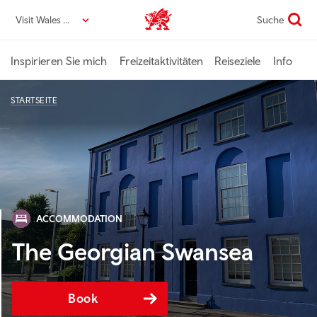
Direkt
Visit Wales DE
Suche
VisitWales home
zum
Seiteninhalt
Inspirieren Sie mich
Freizeitaktivitäten
Reiseziele
Info
STARTSEITE
ACCOMMODATION
The Georgian Swansea
Book