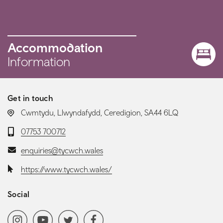
Accommodation
Information
Get in touch
LOCATION:
Cwmtydu, Llwyndafydd, Ceredigion, SA44 6LQ
Telephone:
07753 700712
Email:
enquiries@tycwch.wales
Website:
https://www.tycwch.wales/
Social
Social media navigation
Instagram
YoutubeChannel
Twitter
Facebook