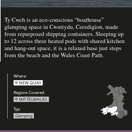
Ty Cwch is an eco-conscious “boathouse”
glamping space in Cwmtydu, Ceredigion, made
from repurposed shipping containers. Sleeping up
to 12 across three heated pods with shared kitchen
and hang-out space, it is a relaxed base just steps
from the beach and the Wales Coast Path.
Where:
NEW QUAY
Regions Covered:
MITTELWALES
Typ:
Glamping