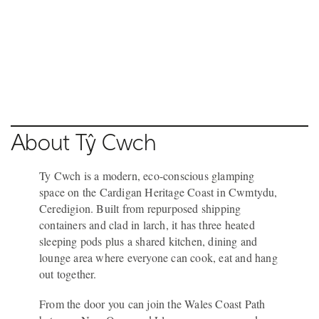
Pause video
18 / 20
NEW QUAY
About Tŷ Cwch
Ty Cwch is a modern, eco-conscious glamping
space on the Cardigan Heritage Coast in Cwmtydu,
Ceredigion. Built from repurposed shipping
containers and clad in larch, it has three heated
sleeping pods plus a shared kitchen, dining and
lounge area where everyone can cook, eat and hang
out together.
From the door you can join the Wales Coast Path