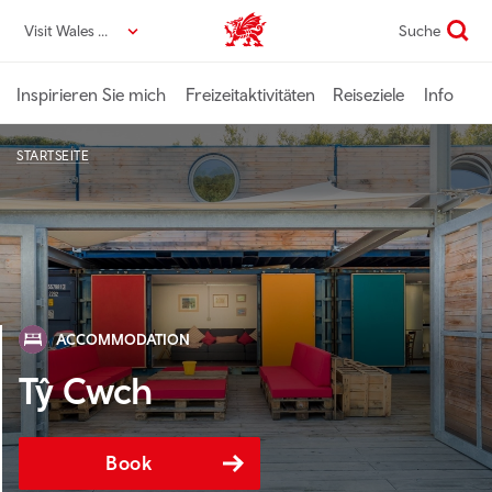
Direkt
Visit Wales DE
Suche
VisitWales home
zum
Seiteninhalt
Inspirieren Sie mich
Freizeitaktivitäten
Reiseziele
Info
STARTSEITE
ACCOMMODATION
Tŷ Cwch
Book