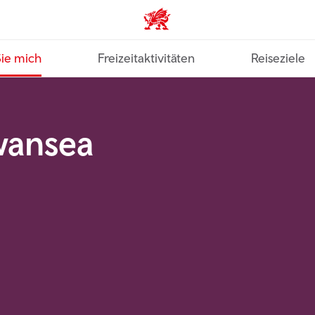
VisitWales home
Sie mich
Freizeitaktivitäten
Reiseziele
Swansea