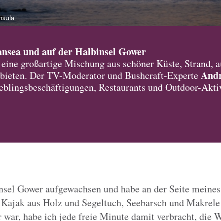
nsula
ansea und auf der Halbinsel Gower
eine großartige Mischung aus schöner Küste, Strand, a
Andr
 bieten. Der TV-Moderator und Bushcraft-Experte
ieblingsbeschäftigungen, Restaurants und Outdoor-Aktiv
insel Gower aufgewachsen und habe an der Seite meines 
 Kajak aus Holz und Segeltuch, Seebarsch und Makrele
 war, habe ich jede freie Minute damit verbracht, die 