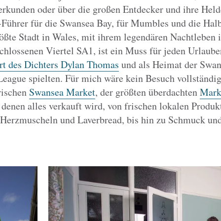
rkunden oder über die großen Entdecker und ihre Helde
r-Führer für die Swansea Bay, für Mumbles und die Hal
ößte Stadt in Wales, mit ihrem legendären Nachtleben 
hlossenen Viertel SA1, ist ein Muss für jeden Urlauber
rt des Dichters Dylan Thomas
und als Heimat der Swans
League spielten. Für mich wäre kein Besuch vollständi
rischen
Swansea Market
, der größten überdachten
Markt
denen alles verkauft wird, von frischen lokalen Produk
 Herzmuscheln und Laverbread, bis hin zu Schmuck un