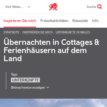
Direkt
Visit Wales DE
Suche
VisitWales home
zum
Seiteninhalt
Inspirieren Sie mich
Freizeitaktivitäten
Reiseziele
Info
STARTSEITE
INSPIRIEREN SIE MICH
UNTERKÜNFTE IN WALES
Übernachten in Cottages &
Ferienhäusern auf dem
Land
Tags:
UNTERKÜNFTE
Bildnachweise anzeigen