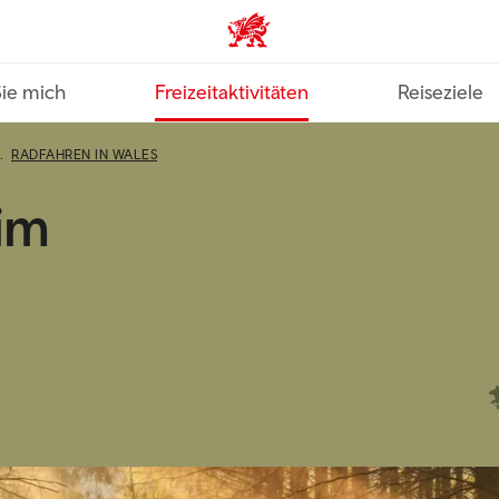
VisitWales home
Sie mich
Freizeitaktivitäten
Reiseziele
RADFAHREN IN WALES
im