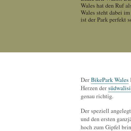
Wales hat den Ruf al
Wales steht dabei im 
ist der Park perfekt
Der
BikePark Wales
Herzen der
südwalisi
genau richtig.
Der speziell angeleg
und den ersten ganzj
hoch zum Gipfel brin