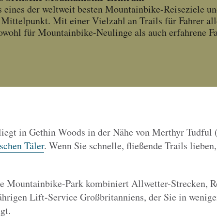
s eines der weltweit besten Mountainbike-Reiseziele u
Mittelpunkt. Mit einer Vielzahl an Trails für Fahrer al
 sowohl für Mountainbike-Neulinge als auch erfahrene Fa
liegt in Gethin Woods in der Nähe von Merthyr Tudful 
schen Täler
. Wenn Sie schnelle, fließende Trails lieben,
te Mountainbike-Park kombiniert Allwetter-Strecken, R
ährigen Lift-Service Großbritanniens, der Sie in weni
gt.