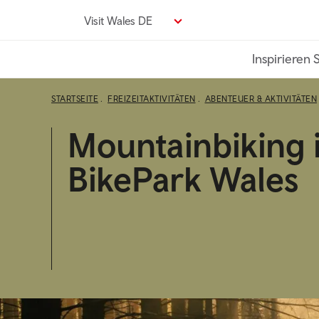
Direkt
Visit Wales DE
zum
Seiteninhalt
Inspirieren 
STARTSEITE
FREIZEITAKTIVITÄTEN
ABENTEUER & AKTIVITÄTEN
Mountainbiking 
BikePark Wales