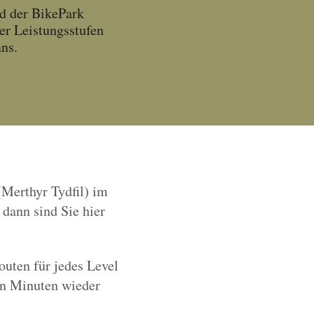
nd der BikePark
ler Leistungsstufen
ns.
(Merthyr Tydfil) im
 dann sind Sie hier
outen für jedes Level
gen Minuten wieder