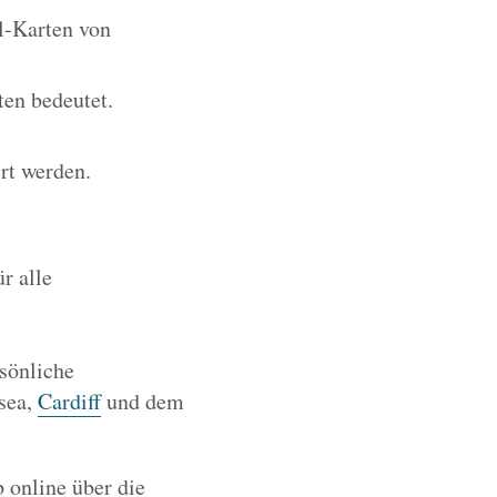
il-Karten von
en bedeutet.
rt werden.
r alle
rsönliche
sea,
Cardiff
und dem
b online über die