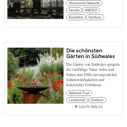
Historische Gebäude
Familie
UNESCO
Bucketlist
Outdoor
Die schönsten
Gärten in Südwales
Die Gärten von Südwales spiegeln
die vielfältige Natur wider und
bieten eine Fülle unvergesslicher
Sehenswürdigkeiten und
historischer Erlebnisse.
National Trust
Landschaft
Outdoor
SOUTH WALES