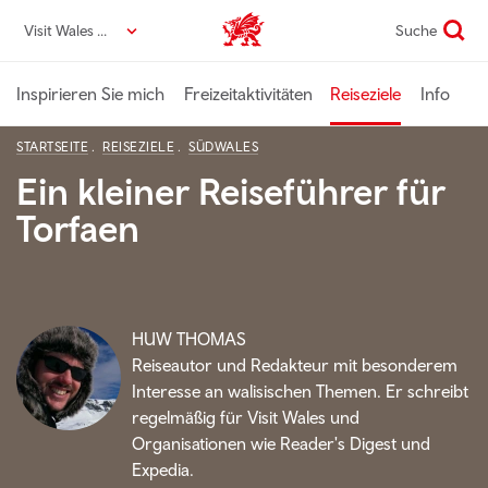
Direkt
Visit Wales DE
Suche
VisitWales home
zum
Seiteninhalt
Inspirieren Sie mich
Freizeitaktivitäten
Reiseziele
Info
STARTSEITE
REISEZIELE
SÜDWALES
Ein kleiner Reiseführer für
Torfaen
HUW THOMAS
Reiseautor und Redakteur mit besonderem
Interesse an walisischen Themen. Er schreibt
regelmäßig für Visit Wales und
Organisationen wie Reader's Digest und
Expedia.