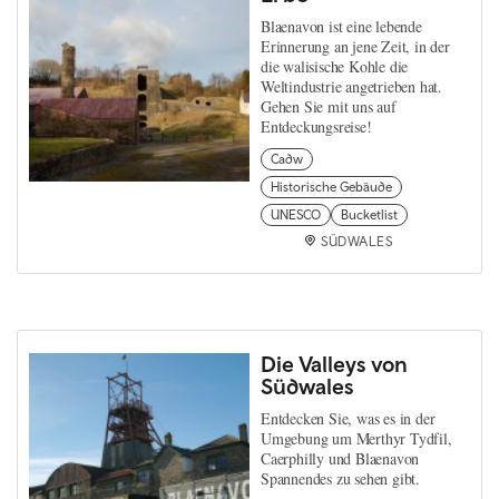
Blaenavon ist eine lebende
Erinnerung an jene Zeit, in der
die walisische Kohle die
Weltindustrie angetrieben hat.
Gehen Sie mit uns auf
Entdeckungsreise!
Cadw
Historische Gebäude
UNESCO
Bucketlist
SÜDWALES
Die Valleys von
Südwales
Entdecken Sie, was es in der
Umgebung um Merthyr Tydfil,
Caerphilly und Blaenavon
Spannendes zu sehen gibt.