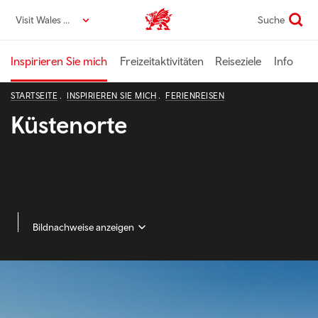
Direkt
Visit Wales DE
Suche
VisitWales home
zum
Seiteninhalt
Inspirieren Sie mich
Freizeitaktivitäten
Reiseziele
Info
STARTSEITE
INSPIRIEREN SIE MICH
FERIENREISEN
Küstenorte
Bildnachweise anzeigen