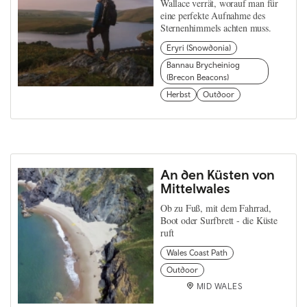
Wallace verrät, worauf man für
eine perfekte Aufnahme des
Sternenhimmels achten muss.
Eryri (Snowdonia)
Bannau Brycheiniog
(Brecon Beacons)
Herbst
Outdoor
An den Küsten von
Mittelwales
Ob zu Fuß, mit dem Fahrrad,
Boot oder Surfbrett - die Küste
ruft
Wales Coast Path
Outdoor
MID WALES