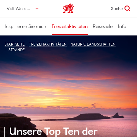
Direkt
Visit Wales DE
Suche
VisitWales home
zum
Seiteninhalt
Inspirieren Sie mich
Freizeitaktivitäten
Reiseziele
Info
STARTSEITE
FREIZEITAKTIVITÄTEN
NATUR & LANDSCHAFTEN
STRÄNDE
Unsere Top Ten der