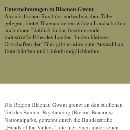
Unternehmungen in Blaenau Gwent
Am nördlichen Rand der südwalisischen Täler
gelegen, bietet Blaenau neben wilden Landschaften
auch einen Einblick in das faszinierende
industrielle Erbe des Landes. In den kleinen
Ortschaften der Täler gibt es eine gute Auswahl an
Unterkünften und Einkehrmöglichkeiten.
Die Region Blaenau Gwent grenzt an den südlichen
Teil des Bannau Brycheiniog (Brecon Beacons)
Nationalparks, getrennt durch die Bundesstraße
„Heads of the Valleys“, die hier einen malerischen