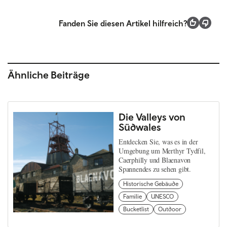
Fanden Sie diesen Artikel hilfreich?
Ähnliche Beiträge
Die Valleys von
Südwales
Entdecken Sie, was es in der
Umgebung um Merthyr Tydfil,
Caerphilly und Blaenavon
Spannendes zu sehen gibt.
Historische Gebäude
Familie
UNESCO
Bucketlist
Outdoor