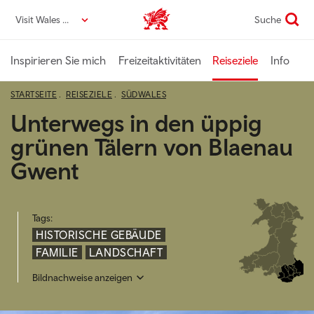
Direkt
Visit Wales DE
Suche
VisitWales home
zum
Seiteninhalt
Inspirieren Sie mich
Freizeitaktivitäten
Reiseziele
Info
STARTSEITE
REISEZIELE
SÜDWALES
Unterwegs in den üppig
grünen Tälern von Blaenau
Gwent
Tags:
HISTORISCHE GEBÄUDE
FAMILIE
LANDSCHAFT
Bildnachweise anzeigen