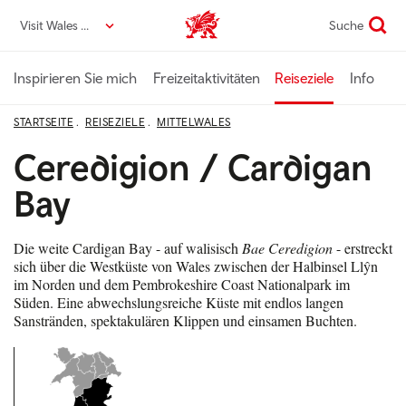
Direkt
Visit Wales DE
Suche
VisitWales home
zum
Seiteninhalt
Inspirieren Sie mich
Freizeitaktivitäten
Reiseziele
Info
STARTSEITE
REISEZIELE
MITTELWALES
Ceredigion / Cardigan
Bay
Die weite Cardigan Bay - auf walisisch
Bae Ceredigion
- erstreckt
sich über die Westküste von Wales zwischen der Halbinsel Llŷn
im Norden und dem Pembrokeshire Coast Nationalpark im
Süden. Eine abwechslungsreiche Küste mit endlos langen
Sanstränden, spektakulären Klippen und einsamen Buchten.