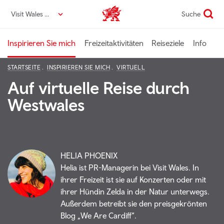
Direkt
Visit Wales DE
Suche
VisitWales home
zum
Seiteninhalt
Inspirieren Sie mich
Freizeitaktivitäten
Reiseziele
Info
STARTSEITE
INSPIRIEREN SIE MICH
VIRTUELL
Auf virtuelle Reise durch
Westwales
HELIA PHOENIX
Helia ist PR-Managerin bei Visit Wales. In
ihrer Freizeit ist sie auf Konzerten oder mit
ihrer Hündin Zelda in der Natur unterwegs.
Außerdem betreibt sie den preisgekrönten
Blog „We Are Cardiff“.