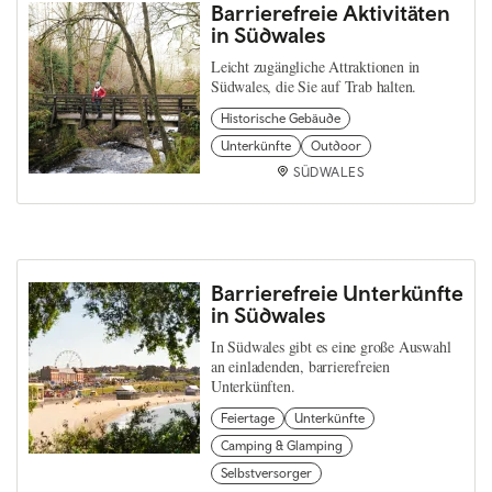
Barrierefreie Aktivitäten
in Südwales
Leicht zugängliche Attraktionen in
Südwales, die Sie auf Trab halten.
Historische Gebäude
Unterkünfte
Outdoor
SÜDWALES
Barrierefreie Unterkünfte
in Südwales
In Südwales gibt es eine große Auswahl
an einladenden, barrierefreien
Unterkünften.
Feiertage
Unterkünfte
Camping & Glamping
Selbstversorger