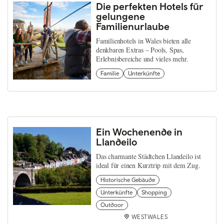
Die perfekten Hotels für
gelungene
Familienurlaube
Familienhotels in Wales bieten alle
denkbaren Extras – Pools, Spas,
Erlebnisbereiche und vieles mehr.
Familie
Unterkünfte
Ein Wochenende in
Llandeilo
Das charmante Städtchen Llandeilo ist
ideal für einen Kurztrip mit dem Zug.
Historische Gebäude
Unterkünfte
Shopping
Outdoor
WESTWALES