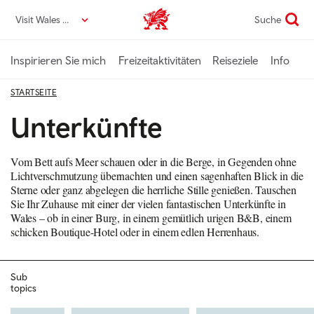
Direkt
Visit Wales DE
Suche
VisitWales home
zum
Seiteninhalt
Inspirieren Sie mich
Freizeitaktivitäten
Reiseziele
Info
STARTSEITE
Unterkünfte
Vom Bett aufs Meer schauen oder in die Berge, in Gegenden ohne
Lichtverschmutzung übernachten und einen sagenhaften Blick in die
Sterne oder ganz abgelegen die herrliche Stille genießen. Tauschen
Sie Ihr Zuhause mit einer der vielen fantastischen Unterkünfte in
Wales – ob in einer Burg, in einem gemütlich urigen B&B, einem
schicken Boutique-Hotel oder in einem edlen Herrenhaus.
Sub
topics