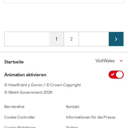
Pagination
Current page
1
Page
2
VisitWales
Startseite
Animation aktivieren
© Hawlfraint y Goron / © Crown Copyright
© Welsh Government 2026
Footer navigation
Barrierefrei
Kontakt
Cookie Controller
Informationen für die Presse
Cookie-Richtlinien
Twitter