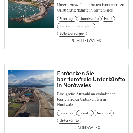
Unsere Auswahl der besten barrierefreien
Urlaubsunterkünfte in Mittelwales.
Feiertage
Unterkünfte
Hotel
Camping & Glamping
Selbstversorger
MITTELWALES
Entdecken Sie
barrierefreie Unterkünfte
in Nordwales
Eine große Auswahl an einladenden,
barrierefreien Unterkünften in
Nordwales.
Feiertage
Familie
Bucketlist
Unterkünfte
NORDWALES