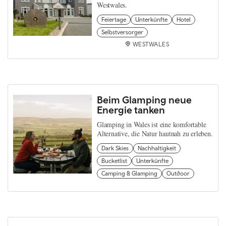
Westwales.
Feiertage
Unterkünfte
Hotel
Selbstversorger
WESTWALES
Beim Glamping neue
Energie tanken
Glamping in Wales ist eine komfortable
Alternative, die Natur hautnah zu erleben.
Dark Skies
Nachhaltigkeit
Bucketlist
Unterkünfte
Camping & Glamping
Outdoor