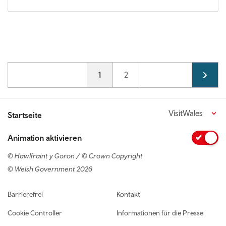
Pagination
Current page
1
Page
2
VisitWales
Startseite
Animation aktivieren
© Hawlfraint y Goron / © Crown Copyright
© Welsh Government 2026
Footer navigation
Barrierefrei
Kontakt
Cookie Controller
Informationen für die Presse