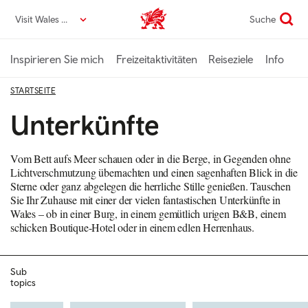
Direkt
Visit Wales DE
Suche
VisitWales home
zum
Seiteninhalt
Inspirieren Sie mich
Freizeitaktivitäten
Reiseziele
Info
STARTSEITE
Unterkünfte
Vom Bett aufs Meer schauen oder in die Berge, in Gegenden ohne
Lichtverschmutzung übernachten und einen sagenhaften Blick in die
Sterne oder ganz abgelegen die herrliche Stille genießen. Tauschen
Sie Ihr Zuhause mit einer der vielen fantastischen Unterkünfte in
Wales – ob in einer Burg, in einem gemütlich urigen B&B, einem
schicken Boutique-Hotel oder in einem edlen Herrenhaus.
Sub
topics