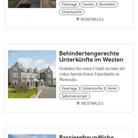
Feiertage
Familie
Bucketlist
Unterkünfte
NORDWALES
Behindertengerechte
Unterkünfte im Westen
Genießen Sie einen Urlaub in einer der
vielen barrierefreien Unterkünfte in
Westwales.
Feiertage
Unterkünfte
Hotel
Selbstversorger
WESTWALES
Barrierefreundliche