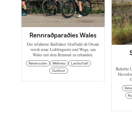
Rennradparadies Wales
Der erfahrene Radfahrer Gruffudd ab Owain
verrät seine Lieblingsorte und Wege, um
Wales mit dem Rennrad zu erkunden.
Reiserouten
Wellness
Landschaft
Beliebte 
Outdoor
Haverfor
C
Reis
Ku