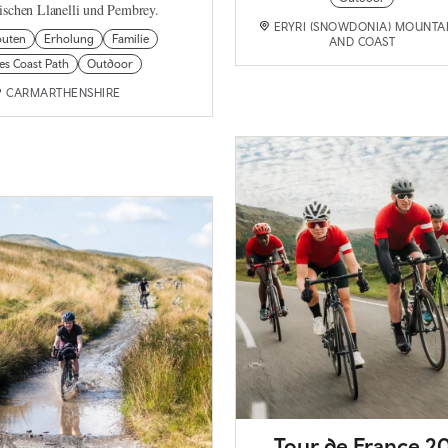
ischen Llanelli und Pembrey.
ERYRI (SNOWDONIA) MOUNTA
outen
Erholung
Familie
AND COAST
es Coast Path
Outdoor
CARMARTHENSHIRE
Tour de France 2