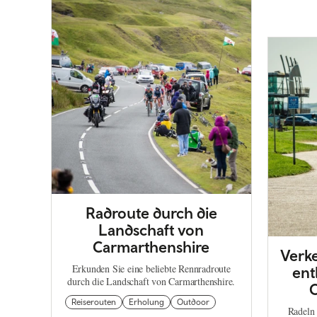
Radroute durch die
Landschaft von
Carmarthenshire
Verke
Erkunden Sie eine beliebte Rennradroute
ent
durch die Landschaft von Carmarthenshire.
C
Reiserouten
Erholung
Outdoor
Radeln