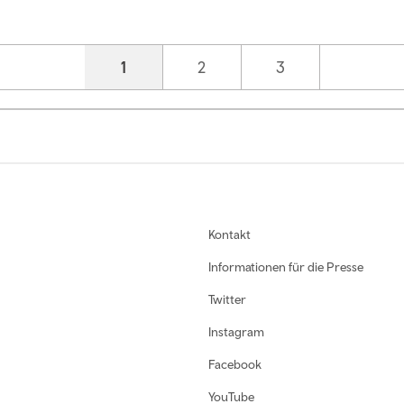
Current page
1
Page
2
Page
3
Kontakt
Informationen für die Presse
Twitter
Instagram
Facebook
YouTube