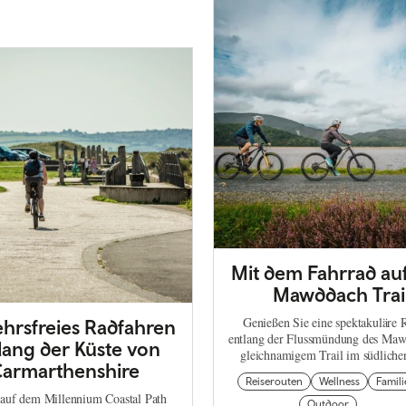
Mit dem Fahrrad au
Mawddach Trai
Genießen Sie eine spektakuläre 
hrsfreies Radfahren
entlang der Flussmündung des Maw
lang der Küste von
gleichnamigem Trail im südliche
armarthenshire
Reiserouten
Wellness
Famili
 auf dem Millennium Coastal Path
Outdoor