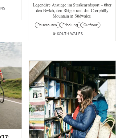
Legendäre Anstiege im Straßenradsport – über
INS
den Bwlch, den Rhigos und den Caerphilly
Mountain in Südwales.
Reiserouten
Erholung
Outdoor
SOUTH WALES
027: