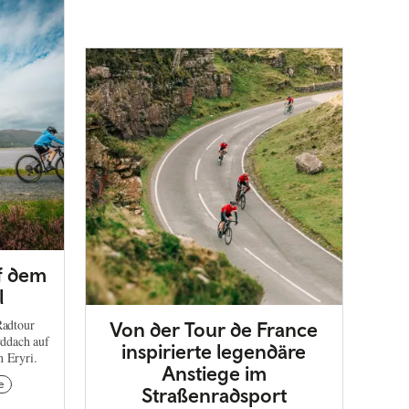
f dem
l
Radtour
Von der Tour de France
ddach auf
inspirierte legendäre
n Eryri.
Anstiege im
e
Straßenradsport