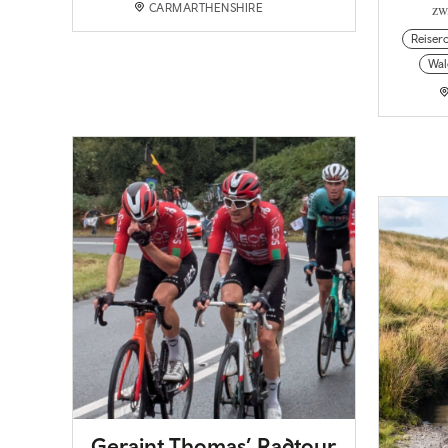
zw
CARMARTHENSHIRE
Reiser
Wal
Geraint Thomas’ Radtour