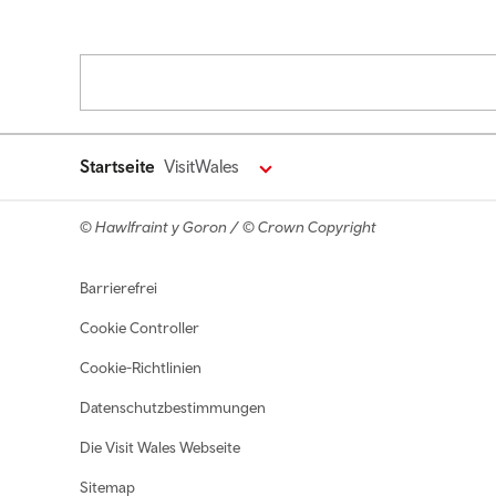
Pagination
Startseite
VisitWales
© Hawlfraint y Goron / © Crown Copyright
Footer navigation
Barrierefrei
Cookie Controller
Cookie-Richtlinien
Datenschutzbestimmungen
Die Visit Wales Webseite
Sitemap