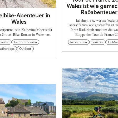
Wales ist wie gemac
Radabenteuer
elbike-Abenteuer in
Erfahren Sie, warum Wales 
Wales
Fahrradfahren wie geschaffen ist u
rtjournalistin Katherine Moor stellt
Ihren Radurlaub rund um die wal
en Gravel-Bike-Routen in Wales vor.
Etappe der Tour de France 2
erouten
Geführte Touren
Reiserouten
Sommer
Outdo
nsidertipps
Outdoor