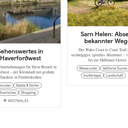
Sarn Helen: Abse
bekannter Weg
Der Wales Coast to Coast Trail i
Sehenswertes in
sechstägiges, episches Abenteuer –
Haverfordwest
bis zur Halbinsel Gower.
Unternehmungen für Ihren Besuch in
Reiserouten
Geführte Touren
dwest – der Kleinstadt mit großem
Insidertipps
Landschaft
harakter in Pembrokeshire.
erouten
Städte & Dörfer
linarisches
Shopping
WESTWALES