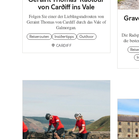
von Cardiff ins Vale
Folgen Sie einer der Lieblingsradrouten von
Grav
Geraint Thomas von Cardiff durch das Vale of
Galmorgan.
Die Radspo
Reiserouten
Insidertipps
Outdoor
die best
CARDIFF
Reis
I