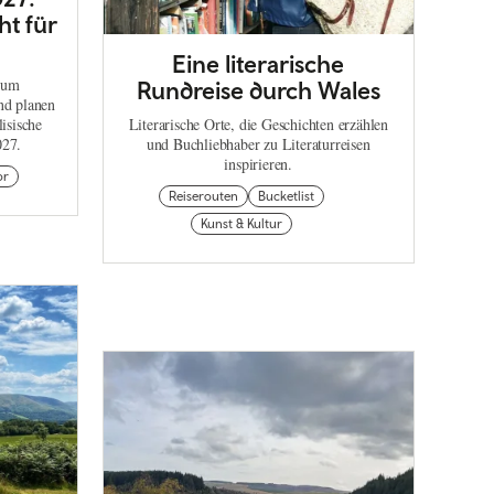
ht für
Eine literarische
zum
Rundreise durch Wales
nd planen
isische
Literarische Orte, die Geschichten erzählen
027.
und Buchliebhaber zu Literaturreisen
inspirieren.
or
Reiserouten
Bucketlist
Kunst & Kultur