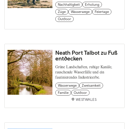
Nachhaltigkeit
Erholung
Züge
Wasserwege
Feiertage
Outdoor
Neath Port Talbot zu Fuß
entdecken
Grüne Landschaften, ruhige Kanäle,
rauschende Wasserfälle und ein
faszinierendes Industrieerbe.
Wasserwege
Zweisamkeit
Familie
Outdoor
WESTWALES