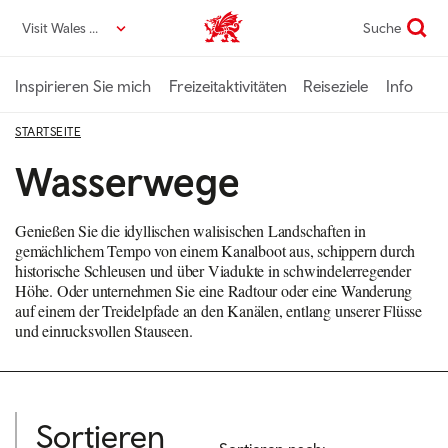
Direkt
Visit Wales DE
Suche
VisitWales home
zum
Seiteninhalt
Inspirieren Sie mich
Freizeitaktivitäten
Reiseziele
Info
STARTSEITE
Wasserwege
Genießen Sie die idyllischen walisischen Landschaften in
gemächlichem Tempo von einem Kanalboot aus, schippern durch
historische Schleusen und über Viadukte in schwindelerregender
Höhe. Oder unternehmen Sie eine Radtour oder eine Wanderung
auf einem der Treidelpfade an den Kanälen, entlang unserer Flüsse
und einrucksvollen Stauseen.
Sortieren