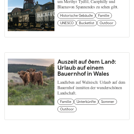
um Merthyr Tydfil, Caerphilly und
Blaenavon Spannendes zu sehen gibt.
Historische Gebäude
Familie
UNESCO
Bucketlist
Outdoor
Auszeit auf dem Land:
Urlaub auf einem
Bauernhof in Wales
Landleben auf Walisisch: Urlaub auf dem
Bauernhof inmitten der wunderschönen
Landschaft.
Familie
Unterkünfte
Sommer
Outdoor