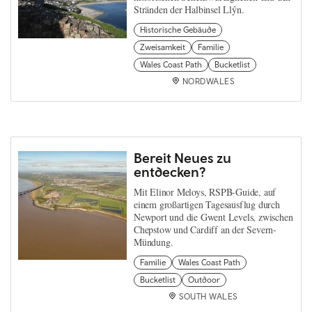
Stränden der Halbinsel Llŷn.
Historische Gebäude
Zweisamkeit
Familie
Wales Coast Path
Bucketlist
NORDWALES
Bereit Neues zu
entdecken?
Mit Elinor Meloys, RSPB-Guide, auf
einem großartigen Tagesausflug durch
Newport und die Gwent Levels, zwischen
Chepstow und Cardiff an der Severn-
Mündung.
Familie
Wales Coast Path
Bucketlist
Outdoor
SOUTH WALES