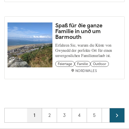
Spaß für die ganze
Familie in und um
Barmouth
Erfahren Sie, warum die Küste von
Gwynedd der perfekte Ort für einen
unvergesslichen Familienurlaub ist.
Feiertage
Familie
Outdoor
NORDWALES
Pagination
Current page
1
Page
2
Page
3
Page
4
Page
5