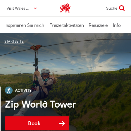
Direkt
Visit Wales DE
Suche
VisitWales home
zum
Seiteninhalt
Inspirieren Sie mich
Freizeitaktivitäten
Reiseziele
Info
STARTSEITE
ACTIVITY
Zip World Tower
Book