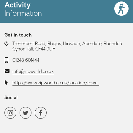
Activity
Information
Get in touch
LOCATION:
Treherbert Road, Rhigos, Hirwaun, Aberdare, Rhondda
Cynon Taff, CF44 9UF
Telephone:
01248 601444
Email:
info@zipworld.co.uk
Website:
https://www.zipworld.co.uk/location/tower
Social
Social media navigation
Instagram
Twitter
Facebook