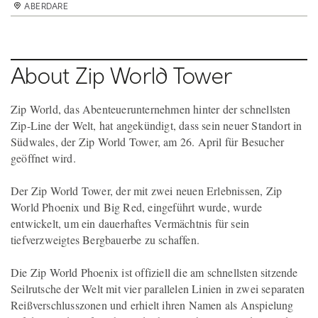
ABERDARE
ABERDARE
ABERDARE
ABERDARE
ABERDARE
ABERDARE
ABERDARE
ABERDARE
ABERDARE
ABERDARE
ABERDARE
ABERDARE
About Zip World Tower
Zip World, das Abenteuerunternehmen hinter der schnellsten
Zip-Line der Welt, hat angekündigt, dass sein neuer Standort in
Südwales, der Zip World Tower, am 26. April für Besucher
geöffnet wird.
Der Zip World Tower, der mit zwei neuen Erlebnissen, Zip
World Phoenix und Big Red, eingeführt wurde, wurde
entwickelt, um ein dauerhaftes Vermächtnis für sein
tiefverzweigtes Bergbauerbe zu schaffen.
Die Zip World Phoenix ist offiziell die am schnellsten sitzende
Seilrutsche der Welt mit vier parallelen Linien in zwei separaten
Reißverschlusszonen und erhielt ihren Namen als Anspielung